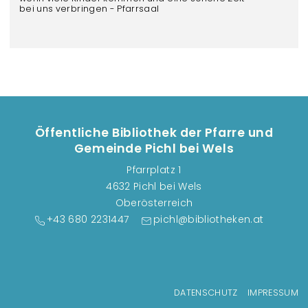
n
bei uns verbringen - Pfarrsaal
s
t
a
l
t
u
n
Öffentliche Bibliothek der Pfarre und
Gemeinde Pichl bei Wels
g
e
Pfarrplatz 1
n
4632 Pichl bei Wels
Oberösterreich
+43 680 2231447
pichl@bibliotheken.at
Fußzeilenmenü
DATENSCHUTZ
IMPRESSUM