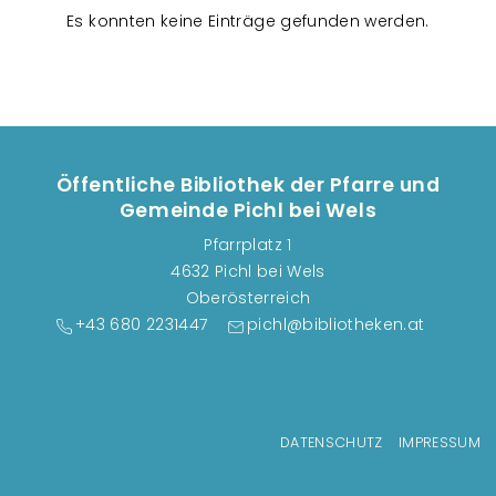
n
Es konnten keine Einträge gefunden werden.
s
t
a
l
t
u
Öffentliche Bibliothek der Pfarre und
n
Gemeinde Pichl bei Wels
g
Pfarrplatz 1
e
4632 Pichl bei Wels
n
Oberösterreich
+43 680 2231447
pichl@bibliotheken.at
Fußzeilenmenü
DATENSCHUTZ
IMPRESSUM