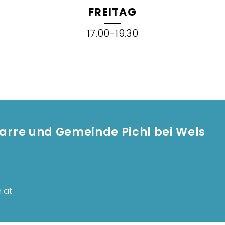
FREITAG
17.00-19.30
Pfarre und Gemeinde Pichl bei Wels
F
.at