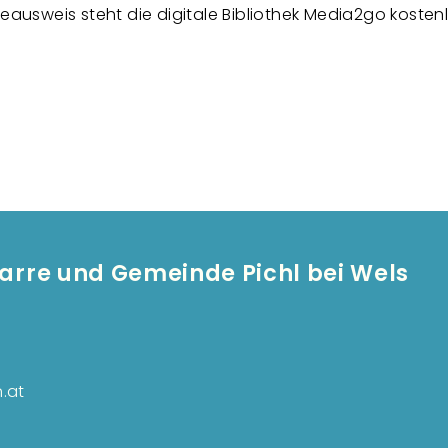
seausweis steht die digitale Bibliothek Media2go koste
.
Pfarre und Gemeinde Pichl bei Wels
F
.at