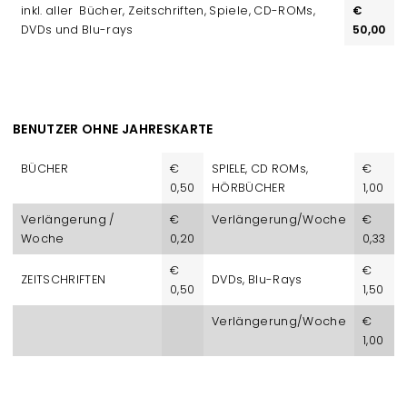
inkl. aller Bücher, Zeitschriften, Spiele, CD-ROMs,
€
DVDs und Blu-rays
50,00
BENUTZER OHNE JAHRESKARTE
BÜCHER
€
SPIELE, CD ROMs,
€
0,50
HÖRBÜCHER
1,00
Verlängerung /
€
Verlängerung/Woche
€
Woche
0,20
0,33
€
€
ZEITSCHRIFTEN
DVDs, Blu-Rays
0,50
1,50
Verlängerung/Woche
€
1,00