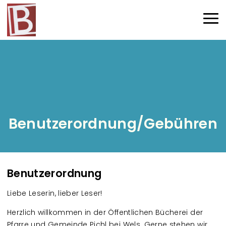
Direkt zum Inhalt
Haup
Benutzerordnung/Gebühren
Benutzerordnung
Liebe Leserin, lieber Leser!
Herzlich willkommen in der Öffentlichen Bücherei der
Pfarre und Gemeinde Pichl bei Wels. Gerne stehen wir